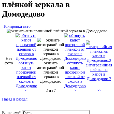
плёнкой зеркала в
Домодедово
Тонировка авто
Нет
фото
обтянуть
оклеить
обтянуть
антигравийная
капот
антигравийной
капот
плёнка на
прозрачной
плёнкой
прозрачной
капот в
пленкой от
зеркала в
пленкой от
Домодедово.2
сколов в
Домодедово
сколов в
Домодедово
Домодедово
<
2 из 7
>
>>
Назад в раздел
Ваше имя
*