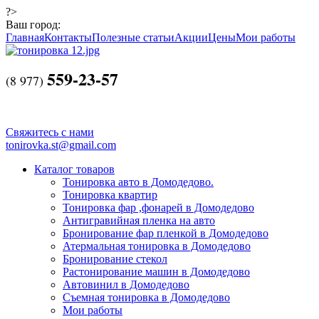
?>
Ваш город:
Главная
Контакты
Полезные статьи
Акции
Цены
Мои работы
559-23-57
(
8 977)
Свяжитесь с нами
tonirovka.st@gmail.com
Каталог товаров
Тонировка авто в Домодедово.
Тонировка квартир
Тонировка фар ,фонарей в Домодедово
Антигравийная пленка на авто
Бронирование фар пленкой в Домодедово
Атермальная тонировка в Домодедово
Бронирование стекол
Растонирование машин в Домодедово
Автовинил в Домодедово
Съемная тонировка в Домодедово
Мои работы