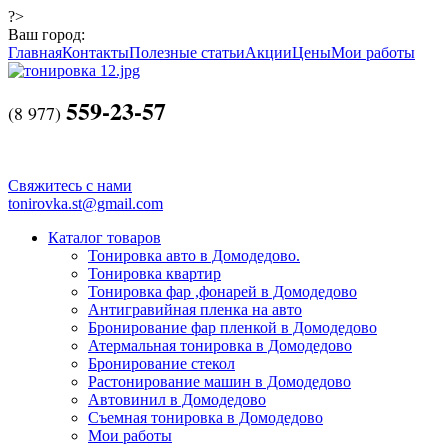
?>
Ваш город:
Главная
Контакты
Полезные статьи
Акции
Цены
Мои работы
559-23-57
(
8 977)
Свяжитесь с нами
tonirovka.st@gmail.com
Каталог товаров
Тонировка авто в Домодедово.
Тонировка квартир
Тонировка фар ,фонарей в Домодедово
Антигравийная пленка на авто
Бронирование фар пленкой в Домодедово
Атермальная тонировка в Домодедово
Бронирование стекол
Растонирование машин в Домодедово
Автовинил в Домодедово
Съемная тонировка в Домодедово
Мои работы