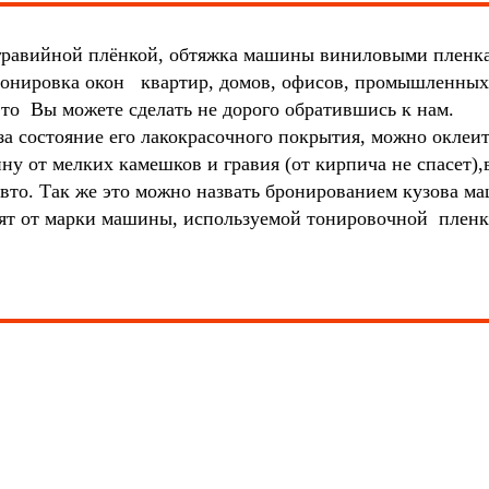
игравийной плёнкой, обтяжка машины виниловыми пленк
 тонировка окон квартир, домов, офисов, промышленных
илография, всё это Вы можете сделать 
 состояние его лакокрасочного покрытия, можно оклеит
у от мелких камешков и гравия (от кирпича не спасет),
вто. Так же это можно назвать бронированием кузова ма
исят от марки машины, используемой тонировочной плен