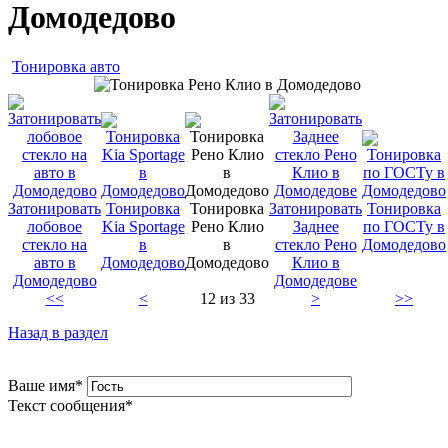
Домодедово
Тонировка авто
Затонировать
Тонировка
Тонировка
Затонировать
Тонировка
лобовое
Kia Sportage
Рено Клио
Заднее
по ГОСТу в
стекло на
в
в
стекло Рено
Домодедово
авто в
Домодедово
Домодедово
Клио в
Домодедово
Домодедове
<<
<
12 из 33
>
>>
Назад в раздел
Ваше имя
*
Текст сообщения
*