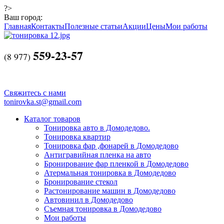
?>
Ваш город:
Главная
Контакты
Полезные статьи
Акции
Цены
Мои работы
559-23-57
(
8 977)
Свяжитесь с нами
tonirovka.st@gmail.com
Каталог товаров
Тонировка авто в Домодедово.
Тонировка квартир
Тонировка фар ,фонарей в Домодедово
Антигравийная пленка на авто
Бронирование фар пленкой в Домодедово
Атермальная тонировка в Домодедово
Бронирование стекол
Растонирование машин в Домодедово
Автовинил в Домодедово
Съемная тонировка в Домодедово
Мои работы