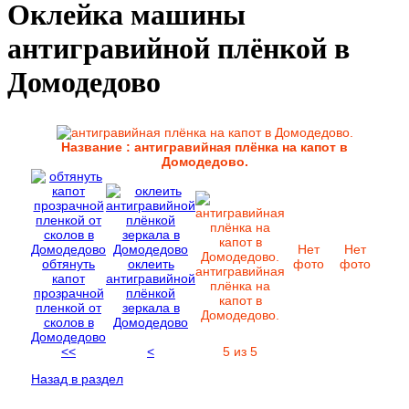
Оклейка машины
антигравийной плёнкой в
Домодедово
Название : антигравийная плёнка на капот в
Домодедово.
Нет
Нет
обтянуть
оклеить
фото
фото
антигравийная
капот
антигравийной
плёнка на
прозрачной
плёнкой
капот в
пленкой от
зеркала в
Домодедово.
сколов в
Домодедово
Домодедово
<<
<
5 из 5
Назад в раздел