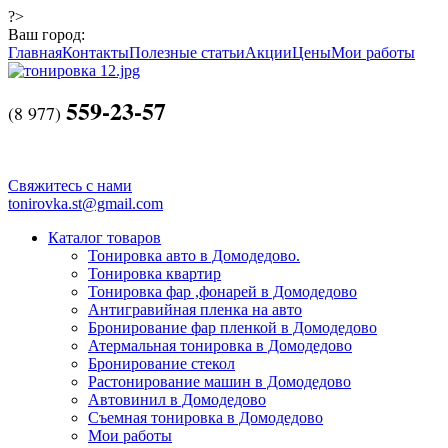
?>
Ваш город:
Главная
Контакты
Полезные статьи
Акции
Цены
Мои работы
559-23-57
(
8 977)
Свяжитесь с нами
tonirovka.st@gmail.com
Каталог товаров
Тонировка авто в Домодедово.
Тонировка квартир
Тонировка фар ,фонарей в Домодедово
Антигравийная пленка на авто
Бронирование фар пленкой в Домодедово
Атермальная тонировка в Домодедово
Бронирование стекол
Растонирование машин в Домодедово
Автовинил в Домодедово
Съемная тонировка в Домодедово
Мои работы