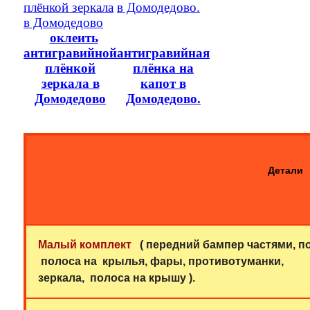
оклеить
антигравийной
антигравийная
плёнкой
плёнка на
зеркала в
капот в
Домодедово
Домодедово.
Детали
Малый комплект
(
передний бампер частями,
по
полоса на крылья, фары, противотуманки,
зеркала, полоса на крышу ).